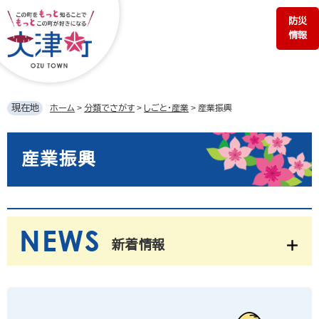
ペ
メ
防災
ー
ニ
情報
ジ
ュ
の
ー
先
を
頭
飛
で
ば
現在地
ホーム
>
分類でさがす
>
しごと・産業
>
産業振興
す。
し
て
本
本
文
産業振興
文
へ
新着情報