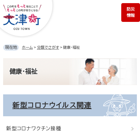
ペ
メ
防災
ー
ニ
情報
ジ
ュ
の
ー
先
を
頭
飛
で
ば
現在地
ホーム
>
分類でさがす
>
健康・福祉
す。
し
て
本
本
文
文
健康・福祉
へ
新型コロナウイルス関連
新型コロナワクチン接種