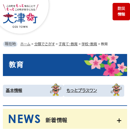
ペ
メ
防災
ー
ニ
情報
ジ
ュ
の
ー
先
を
頭
飛
で
ば
現在地
ホーム
>
分類でさがす
>
子育て・教育
>
学校・教育
>
教育
す。
し
て
本
本
文
教育
文
へ
基本情報
もっとプラスワン
新着情報