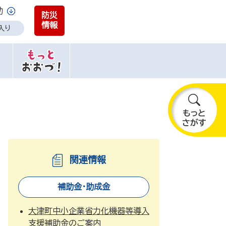
助
防災
情報
入り
も
っ
と
さ
関連情報
が
す
補助金・助成金
大津町中小企業省力化機器等導入
支援補助金のご案内