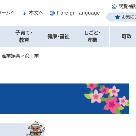
閲覧補
ホームへ
本文へ
Foreign language
お気に
子育て・
しごと・
健康・福祉
町政
教育
産業
>
産業振興
>
商工業