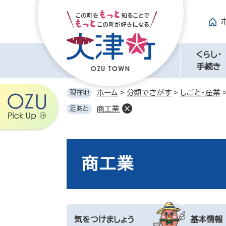
ペ
メ
ー
ニ
ジ
ュ
の
ー
先
を
くらし・
頭
飛
手続き
で
ば
す。
し
ホーム
>
分類でさがす
>
しごと・産業
現在地
て
商工業
足あと
本
文
へ
本
文
商工業
気をつけましょう
基本情報