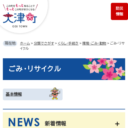
ペ
メ
防災
ー
ニ
情報
ジ
ュ
の
ー
先
を
頭
飛
で
ば
現在地
ホーム
>
分類でさがす
>
くらし・手続き
>
環境・ごみ・動物
>
ごみ・リサ
す。
し
イクル
て
本
本
文
文
ごみ・リサイクル
へ
基本情報
新着情報