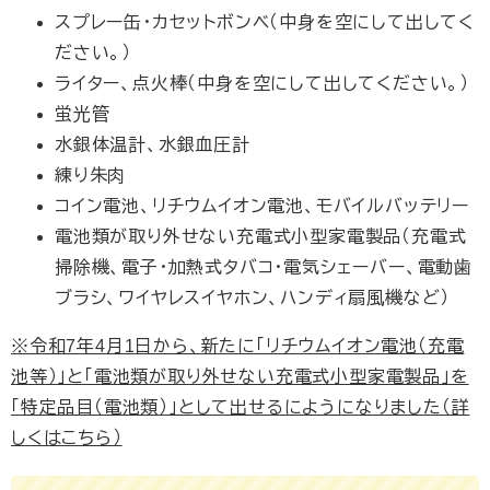
スプレー缶・カセットボンベ（中身を空にして出してく
ださい。）
ライター、点火棒（中身を空にして出してください。）
蛍光管
水銀体温計、水銀血圧計
練り朱肉
コイン電池、リチウムイオン電池、モバイルバッテリー
電池類が取り外せない充電式小型家電製品（充電式
掃除機、電子・加熱式タバコ・電気シェーバー、電動歯
ブラシ、ワイヤレスイヤホン、ハンディ扇風機など）
※令和7年4月1日から、新たに「リチウムイオン電池（充電
池等）」と「電池類が取り外せない充電式小型家電製品」を
「特定品目（電池類）」として出せるにようになりました（詳
しくはこちら）