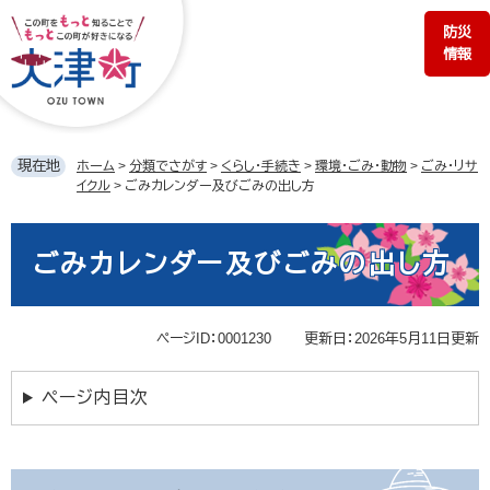
ペ
メ
防災
ー
ニ
情報
ジ
ュ
の
ー
先
を
頭
飛
で
ば
現在地
ホーム
>
分類でさがす
>
くらし・手続き
>
環境・ごみ・動物
>
ごみ・リサ
す。
し
イクル
>
ごみカレンダー及びごみの出し方
て
本
本
文
文
ごみカレンダー及びごみの出し方
へ
ページID：0001230
更新日：2026年5月11日更新
ページ内目次