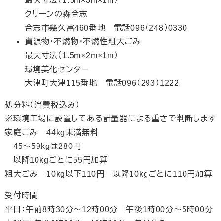
最大寸法（1.5m×3m×1m）
クリーンの森合志
合志市幾久富460番地 電話096（248）0330
資源物・不燃物・不燃性粗大ごみ
最大寸法（1.5m×2m×1m）
環境美化センター
大津町大津115番地 電話096（293）1222
処分料（消費税込み）
※環境工場に設置してある計量器による重さで判断します
家庭ごみ 44kg未満無料
45～59kgは280円
以降10kgごとに55円加算
粗大ごみ 10kg以下110円 以降10kgごとに110円加算
受付時間
平日：午前8時30分～12時00分 午後1時00分～5時00分