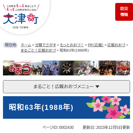
ペ
メ
防災
ー
ニ
情報
ジ
ュ
の
ー
先
を
頭
飛
で
ば
現在地
ホーム
>
分類でさがす
>
もっとおおづ！
>
PR（広報）
>
広報おおづ
>
す。
し
まるごと！広報おおづ
>
昭和63年(1988年)
て
本
ま
文
る
へ
ご
と！
まるごと！広報おおづメニュー
広
報
本
お
文
昭和63年(1988年)
お
づ
ページID：0002430
更新日：2023年12月5日更新