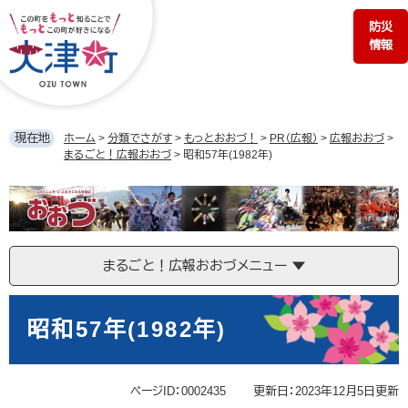
ペ
メ
防災
ー
ニ
情報
ジ
ュ
の
ー
先
を
頭
飛
で
ば
現在地
ホーム
>
分類でさがす
>
もっとおおづ！
>
PR（広報）
>
広報おおづ
>
す。
し
まるごと！広報おおづ
>
昭和57年(1982年)
て
本
ま
文
る
へ
ご
と！
まるごと！広報おおづメニュー
広
報
本
お
文
昭和57年(1982年)
お
づ
ページID：0002435
更新日：2023年12月5日更新