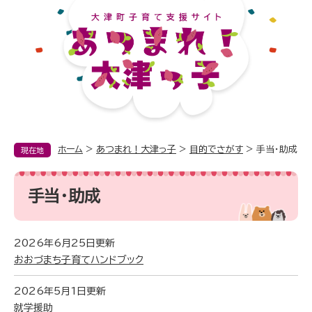
ペ
メ
ー
ニ
ジ
ュ
の
ー
先
を
頭
飛
で
ば
す。
し
て
本
ホーム
>
あつまれ！大津っ子
>
目的でさがす
>
手当・助成
現在地
文
へ
本
文
手当・助成
2026年6月25日更新
おおづまち子育てハンドブック
2026年5月1日更新
就学援助