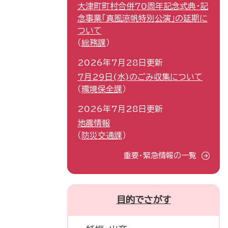
大津町町村合併70周年記念式典・記
念事業「真風涼帆特別公演」の延期に
ついて
総務課
2026年7月28日更新
7月29日(水)のごみ収集について
環境保全課
2026年7月28日更新
地震情報
防災交通課
重要・緊急情報の一覧
目的でさがす