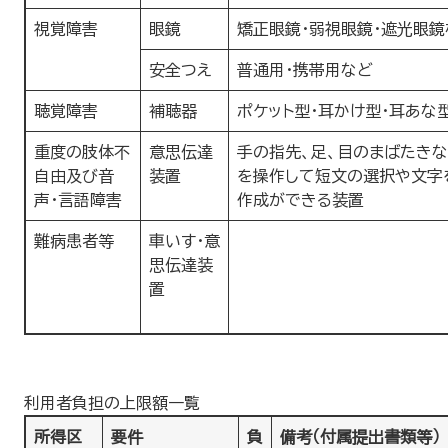
視覚障害
眼鏡
矯正眼鏡・弱視眼鏡・遮光眼鏡
安全つえ
普通用・携帯用など
聴覚障害
補聴器
ポケット型・耳かけ型・耳あな
重度の肢体不
意思伝達
手の指先、足、目のまばたきな
自由及び音
装置
を操作して短文の選択や文字
声・言語障害
作成ができる装置
難病患者等
車いす・意
思伝達装
置
利用者負担の上限額一覧
所得区
要件
負
備考（付属提出書類等）