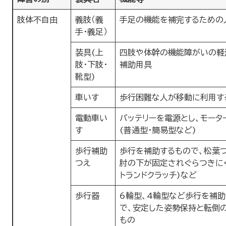
肢体不自由
義肢（義
手足の機能を補完するための
手・義足）
装具(上
四肢や体幹の機能障がいの軽
肢・下肢・
補助用具
靴型)
車いす
歩行困難な人が移動に利用す
電動車い
バッテリーを電源とし、モータ
す
(普通型・簡易型など)
歩行補助
歩行を補助するもので、松葉
つえ
肘の下が固定されぐらつきに
トランドクラッチ)など
歩行器
6輪型、4輪型など歩行を補
で、安定した姿勢保持と転倒
もの