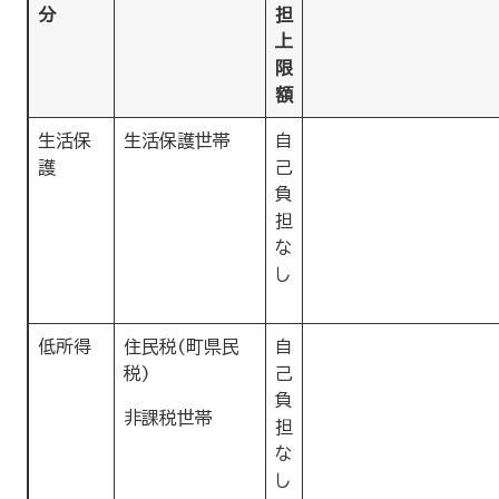
分
担
上
限
額
生活保
生活保護世帯
自
護
己
負
担
な
し
低所得
住民税(町県民
自
税)
己
負
非課税世帯
担
な
し