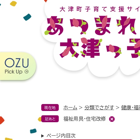
ペ
メ
ー
ニ
ジ
ュ
の
ー
先
を
頭
飛
で
ば
す。
し
て
本
文
へ
ホーム
>
分類でさがす
>
健康・福
現在地
福祉用具・住宅改修
足あと
ページ内目次