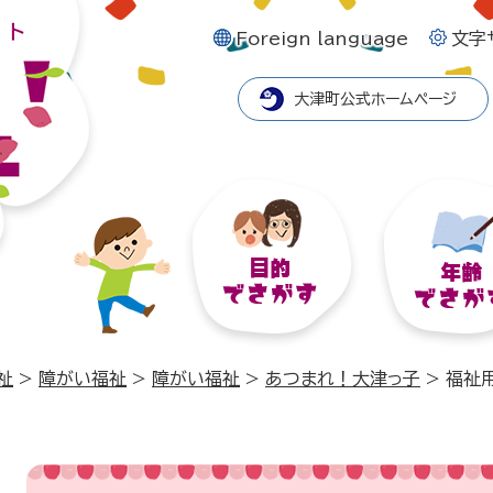
Foreign language
文字
大津町公式ホームページ
祉
>
障がい福祉
>
障がい福祉
>
あつまれ！大津っ子
>
福祉
本