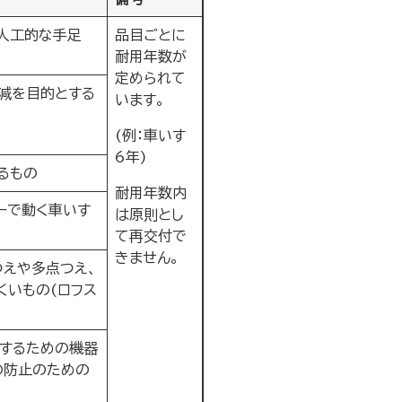
人工的な手足
品目ごとに
耐用年数が
定められて
減を目的とする
います。
(例：車いす
6年)
るもの
耐用年数内
ーで動く車いす
は原則とし
て再交付で
きません。
つえや多点つえ、
くいもの(ロフス
助するための機器
の防止のための