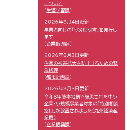
について
生涯学習課
2026年8月4日更新
事業者向けの「り災証明書」を発行し
ます
企業振興課
2026年8月3日更新
住家の被害拡大を防止するための緊
急修理
都市計画課
2026年8月3日更新
令和８年熊本地震で被災された中小
企業・小規模事業者対象の「特別相談
窓口」が設置されました（九州経済産
業局）
企業振興課