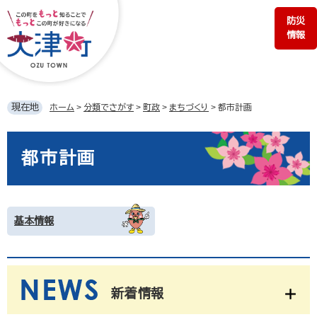
ペ
メ
防災
ー
ニ
情報
ジ
ュ
の
ー
先
を
頭
飛
で
ば
現在地
ホーム
>
分類でさがす
>
町政
>
まちづくり
>
都市計画
す。
し
て
本
本
文
都市計画
文
へ
基本情報
新着情報