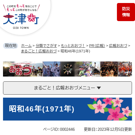
ペ
メ
防災
ー
ニ
情報
ジ
ュ
の
ー
先
を
頭
飛
で
ば
現在地
ホーム
>
分類でさがす
>
もっとおおづ！
>
PR（広報）
>
広報おおづ
>
す。
し
まるごと！広報おおづ
>
昭和46年(1971年)
て
本
ま
文
る
へ
ご
と！
まるごと！広報おおづメニュー
広
報
本
お
文
昭和46年(1971年)
お
づ
ページID：0002446
更新日：2023年12月5日更新