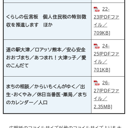
22-
くらしの伝言板 個人住民税の特別徴
23[PDFファ
収を推進します ほか
イル／
709KB]
24-
道の駅大津／ロアッソ熊本／安心安全
25[PDFファ
おおづまち／あつまれ！大津っ子／愛
イル／
のこんだて
701KB]
26-
まちの相談／からいもくんがゆく／出
27[PDFファ
生・おくやみ／休日当番医・薬局／まち
イル／
のカレンダー／人口
2.35MB]