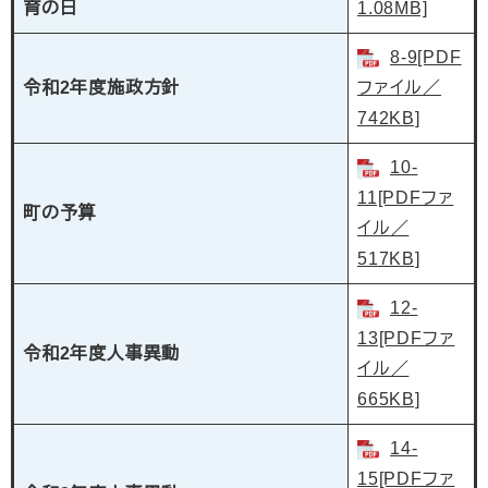
育の日
1.08MB]
8-9[PDF
令和2年度施政方針
ファイル／
742KB]
10-
11[PDFファ
町の予算
イル／
517KB]
12-
13[PDFファ
令和2年度人事異動
イル／
665KB]
14-
15[PDFファ