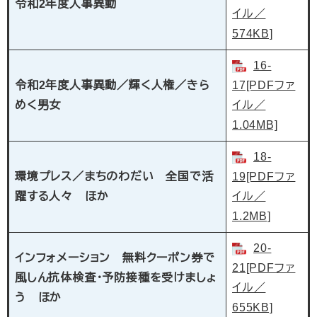
令和2年度人事異動
イル／
574KB]
16-
令和2年度人事異動／輝く人権／きら
17[PDFファ
めく男女
イル／
1.04MB]
18-
環境プレス／まちのわだい 全国で活
19[PDFファ
躍する人々 ほか
イル／
1.2MB]
20-
インフォメーション 無料クーポン券で
21[PDFファ
風しん抗体検査・予防接種を受けましょ
イル／
う ほか
655KB]