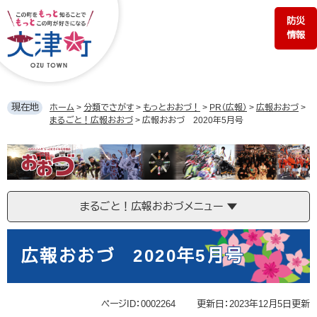
ペ
メ
防災
ー
ニ
情報
ジ
ュ
の
ー
先
を
頭
飛
で
ば
現在地
ホーム
>
分類でさがす
>
もっとおおづ！
>
PR（広報）
>
広報おおづ
>
す。
し
まるごと！広報おおづ
>
広報おおづ 2020年5月号
て
本
ま
文
る
へ
ご
と！
まるごと！広報おおづメニュー
広
報
本
お
文
広報おおづ 2020年5月号
お
づ
ページID：0002264
更新日：2023年12月5日更新