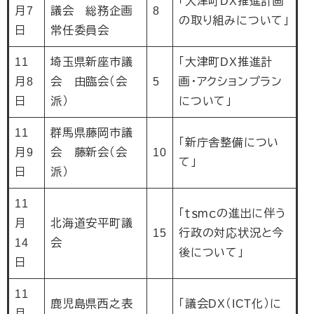
「大津町DX推進計画
月7
議会 総務企画
8
の取り組みについて」
日
常任委員会
11
埼玉県新座市議
「大津町DX推進計
月8
会 由臨会（会
5
画・アクションプラン
日
派）
について」
11
群馬県藤岡市議
「新庁舎整備につい
月9
会 藤新会（会
10
て」
日
派）
11
「ｔｓｍｃの進出に伴う
月
北海道安平町議
15
行政の対応状況と今
14
会
後について」
日
11
鹿児島県西之表
「議会DX（ICT化）に
月