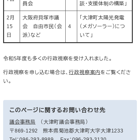
員会
談・支援体制の構築」
2月
大阪府貝塚市議
「大津町太陽光発電
15
会 自由市民（会
4
（メガソーラー）につ
日
派）など
いて」
令和5年度も多くの行政視察を受け入れました。
行政視察を申し込む場合は、
行政視察案内
をご覧くださ
い。
このページに関するお問い合わせ先
議会事務局
大津町議会事務局
〒869-1292
熊本県菊池郡大津町大字大津1233
Tel：096-293-8989
Fax：096-293-3130