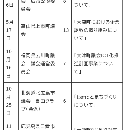
会 広報公聴委
8
6日
ついて」
員会
5月
「大津町における企業
富山県上市町議
17
13
誘致の取り組みにつ
会
日
いて」
10
福岡県広川町議
「大津町議会ICT化推
月
会 議会運営委
7
進計画事業につい
16
員会
て」
日
10
北海道北広島市
月
「ｔｓｍｃとまちづくり
議会 自由クラ
6
25
について」
ブ（会派）
日
11
鹿児島県日置市