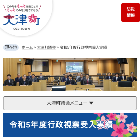
ペ
メ
防災
ー
ニ
情報
ジ
ュ
の
ー
先
を
頭
飛
で
ば
現在地
ホーム
>
大津町議会
>
令和5年度行政視察受入実績
す。
し
て
大
本
津
文
町
へ
議
会
大津町議会メニュー
本
文
令和5年度行政視察受入実績