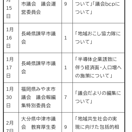
市議会 議会運
9
ついて」「議会ｂｃｐに
15
営委員会
ついて」
日
1月
長崎県諫早市議
「地域おこし協力隊に
16
1
会
ついて」
日
1月
「半導体企業誘致に
長崎県諫早市議
17
1
伴う経済面・人口増へ
会
日
の施策について」
1月
福岡県みやま市
「議会だよりの編集に
30
議会 議会報編
7
ついて」
日
集特別委員会
大分県中津市議
「地域共生社会の実
2月
会 教育厚生委
9
現に向けた包括的相
7日