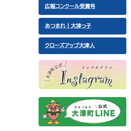
広報コンクール受賞号
あつまれ！大津っ子
クローズアップ大津人