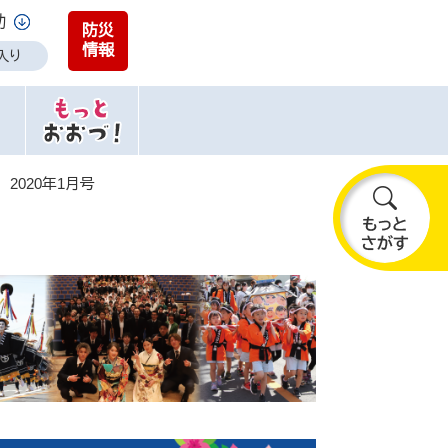
助
防災
情報
入り
2020年1月号
も
っ
と
さ
が
す