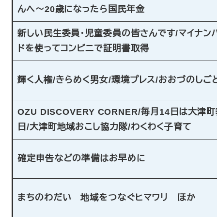
んへ～20歳になったら国民年金
新しい民生委員・児童委員の皆さんです
/
マイナン
ドを使ってコンビニで証明書取得
輝く人権
/
きらめく男女
/
環境プレス
/
おおづのしご
OZU DISCOVERY CORNER
/
毎月14日は大津
日/大津町地域おこし協力隊
/
わくわく子育て
確定申告などの準備はお早めに
まちのわだい 地域をつなぐヒマワリ ほか