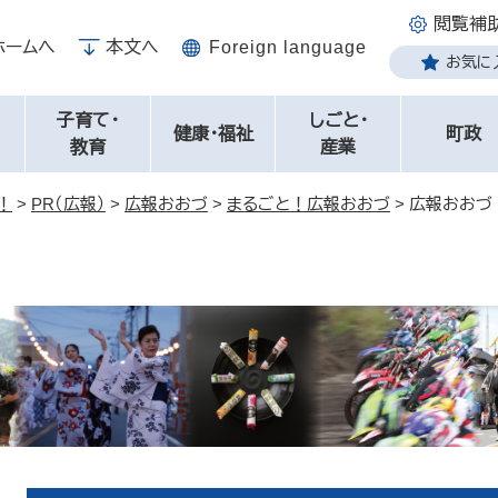
閲覧補
ホームへ
本文へ
Foreign language
お気に
子育て・
しごと・
健康・福祉
町政
教育
産業
！
>
PR（広報）
>
広報おおづ
>
まるごと！広報おおづ
>
広報おおづ 