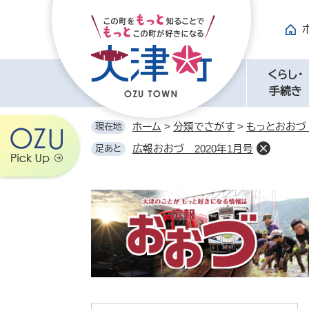
ペ
メ
ー
ニ
ジ
ュ
の
ー
先
を
くらし・
頭
飛
手続き
で
ば
す。
し
ホーム
>
分類でさがす
>
もっとおおづ
現在地
て
広報おおづ 2020年1月号
足あと
本
文
へ
ま
る
ご
と！
広
報
お