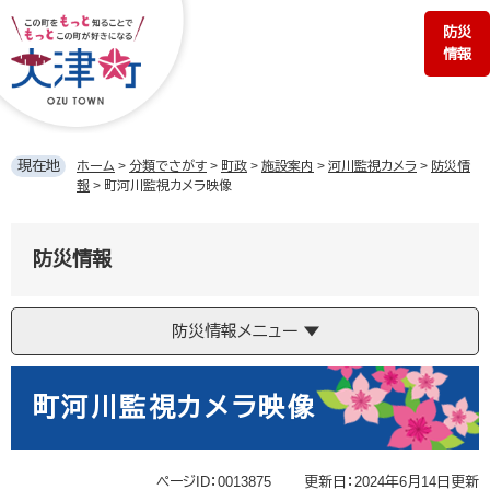
ペ
メ
防災
ー
ニ
情報
ジ
ュ
の
ー
先
を
頭
飛
で
ば
現在地
ホーム
>
分類でさがす
>
町政
>
施設案内
>
河川監視カメラ
>
防災情
す。
し
報
>
町河川監視カメラ映像
て
本
文
防災情報
へ
防災情報メニュー
本
文
町河川監視カメラ映像
ページID：0013875
更新日：2024年6月14日更新