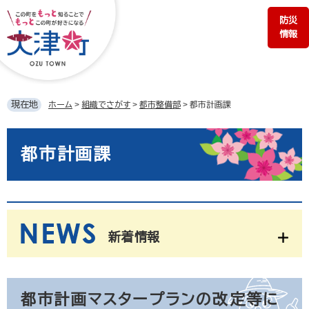
ペ
メ
防災
ー
ニ
情報
ジ
ュ
の
ー
先
を
頭
飛
で
ば
現在地
ホーム
>
組織でさがす
>
都市整備部
>
都市計画課
す。
し
て
本
本
文
都市計画課
文
へ
新着情報
都市計画マスタープランの改定等に