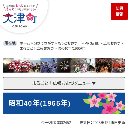
ペ
メ
防災
ー
ニ
情報
ジ
ュ
の
ー
先
を
頭
飛
で
ば
現在地
ホーム
>
分類でさがす
>
もっとおおづ！
>
PR（広報）
>
広報おおづ
>
す。
し
まるごと！広報おおづ
>
昭和40年(1965年)
て
本
ま
文
る
へ
ご
と！
まるごと！広報おおづメニュー
広
報
本
お
文
昭和40年(1965年)
お
づ
ページID：0002452
更新日：2023年12月5日更新