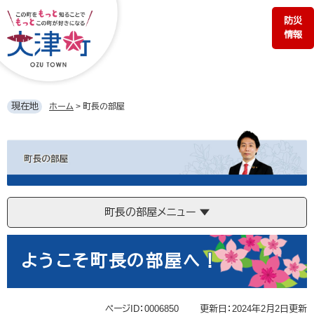
ペ
メ
防災
ー
ニ
情報
ジ
ュ
の
ー
先
を
頭
飛
で
ば
現在地
ホーム
>
町長の部屋
す。
し
て
町
本
長
文
の
へ
部
屋
町長の部屋メニュー
本
文
ようこそ町長の部屋へ！
ページID：0006850
更新日：2024年2月2日更新