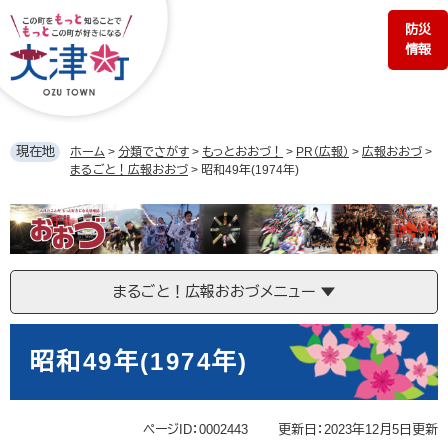
ペ
メ
防災
ー
ニ
情報
ジ
ュ
の
ー
先
を
頭
飛
で
ば
現在地
ホーム
>
分類でさがす
>
もっとおおづ！
>
PR（広報）
>
広報おおづ
>
す。
し
まるごと！広報おおづ
>
昭和49年(1974年)
て
本
ま
文
る
へ
ご
と！
まるごと！広報おおづメニュー
広
報
本
お
文
昭和49年(1974年)
お
づ
ページID：0002443
更新日：2023年12月5日更新