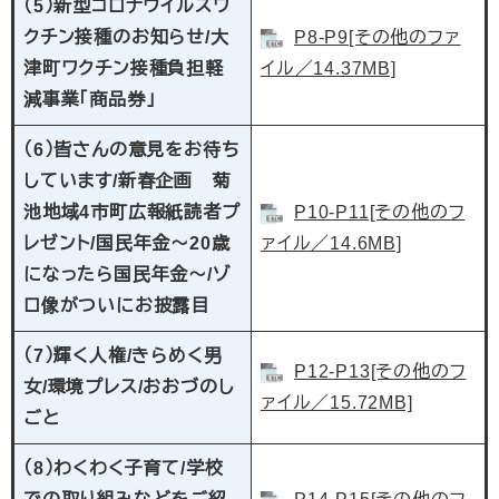
（5）新型コロナウイルスワ
クチン接種のお知らせ/大
P8-P9[その他のファ
津町ワクチン接種負担軽
イル／14.37MB]
減事業「商品券」
（6）皆さんの意見をお待ち
しています/新春企画 菊
池地域4市町広報紙読者プ
P10-P11[その他のフ
レゼント/国民年金～20歳
ァイル／14.6MB]
になったら国民年金～/ゾ
ロ像がついにお披露目
（7）輝く人権/きらめく男
P12-P13[その他のフ
女/環境プレス/おおづのし
ァイル／15.72MB]
ごと
（8）わくわく子育て/学校