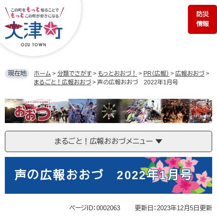
ペ
メ
防災
ー
ニ
情報
ジ
ュ
の
ー
先
を
頭
飛
で
ば
現在地
ホーム
>
分類でさがす
>
もっとおおづ！
>
PR（広報）
>
広報おおづ
>
す。
し
まるごと！広報おおづ
>
声の広報おおづ 2022年1月号
て
本
ま
文
る
へ
ご
と！
まるごと！広報おおづメニュー
広
報
本
お
文
声の広報おおづ 2022年1月号
お
づ
ページID：0002063
更新日：2023年12月5日更新