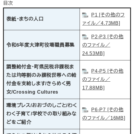
目次
P1 [その他のフ
表紙・まちの人口
ァイル／4.73MB]
P2-P3 [その他
令和6年度大津町役場職員募集
のファイル／
24.53MB]
調整給付金・町県民税非課税ま
P4-P5 [その他
たは均等割のみ課税世帯への給
のファイル／
付金を支給します/きらめく男
17.88MB]
女/
Crossing Cultures
環境プレス/おおづのしごと​​/わく
P6-P7 [その他
わく子育て/学校での取り組みな
のファイル／16MB]
どをご紹介