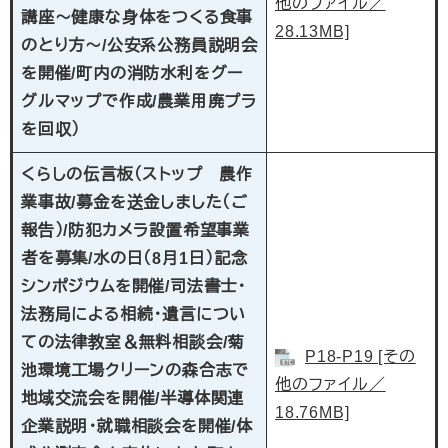
他のファイル／
講座〜健康な身体をつくる食事
28.13MB]
のとり方〜/公安系公務員説明会
を開催/町内の消防水利をグー
グルマップで作成/農業用廃プラ
を回収）
​くらしの伝言板（ストップ 農作
業事故/募金を送金しました（ご
報告）/防犯カメラ設置希望事業
者を募集/水の日（8月1日）記念
シンポジウムを開催/司法書士・
法務局による相続・遺言につい
ての法律教室＆無料相談会/菊
P18-P19 [その
池環境工場クリーンの森合志で
他のファイル／
地域交流会を開催/半導体関連
18.76MB]
企業説明・就職相談会を開催/体