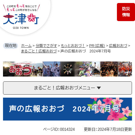
ペ
メ
防災
ー
ニ
情報
ジ
ュ
の
ー
先
を
頭
飛
で
ば
現在地
ホーム
>
分類でさがす
>
もっとおおづ！
>
PR（広報）
>
広報おおづ
>
す。
し
まるごと！広報おおづ
>
声の広報おおづ 2024年7月号
て
本
ま
文
る
へ
ご
と！
まるごと！広報おおづメニュー
広
報
本
お
文
声の広報おおづ 2024年7月号
お
づ
ページID：0014324
更新日：2024年7月18日更新