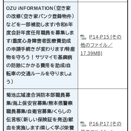
​OZU iNFORMATION（空き家
の改修（空き家バンク登録物件）
などを一部補助します/令和6年
度会計年度任用職員を募集しま
P14-P15 [その
す/重度心身障害者医療費助成
他のファイル／
の申請手続きが変わります​/特産
17.39MB]
物を守ろう！サツマイモ基腐病
の防除にかかる費用を助成/自
転車の交通ルールを守りましょ
う）
​菊池広域連合消防本部職員募
集/海上保安官募集/熊本県警察
職員募集/自衛官募集/くらしの
伝言板（新しい保険証を発送/献
P16-P17 [その
血を実施します/楽しく学ぶ栄養