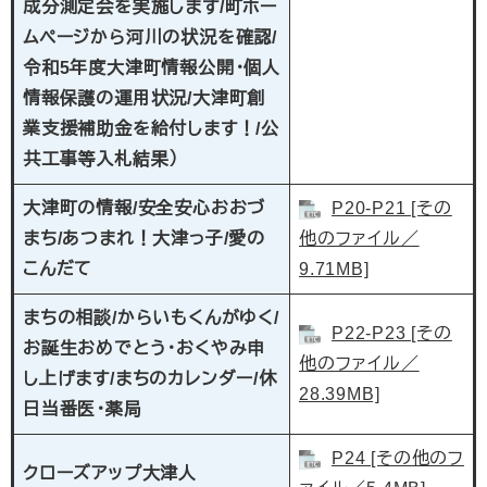
成分測定会を実施します/町ホー
ムページから河川の状況を確認/
令和5年度大津町情報公開・個人
情報保護の運用状況/大津町創
業支援補助金を給付します！/公
共工事等入札結果）
大津町の情報/安全安心おおづ
P20-P21 [その
まち/あつまれ！大津っ子/愛の
他のファイル／
こんだて​
9.71MB]
まちの相談/からいもくんがゆく/
P22-P23 [その
お誕生おめでとう・おくやみ申
他のファイル／
し上げます/まちのカレンダー/休
28.39MB]
日当番医・薬局
P24 [その他のフ
クローズアップ大津人