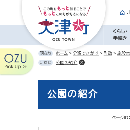
ペ
メ
ー
ニ
ジ
ュ
の
ー
先
を
くらし・
頭
飛
手続き
で
ば
す。
し
ホーム
>
分類でさがす
>
町政
>
施設
現在地
て
公園の紹介
足あと
本
文
へ
本
文
公園の紹介
ページID：