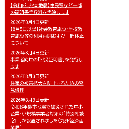
【令和8年熊本地震】住民票など一部
の証明書手数料を免除します
2026年8月4日更新
【8月5日以降】社会教育施設・学校教
育施設等の利用再開および一部休止
について
2026年8月4日更新
事業者向けの「り災証明書」を発行し
ます
2026年8月3日更新
住家の被害拡大を防止するための緊
急修理
2026年8月3日更新
令和８年熊本地震で被災された中小
企業・小規模事業者対象の「特別相談
窓口」が設置されました（九州経済産
業局）