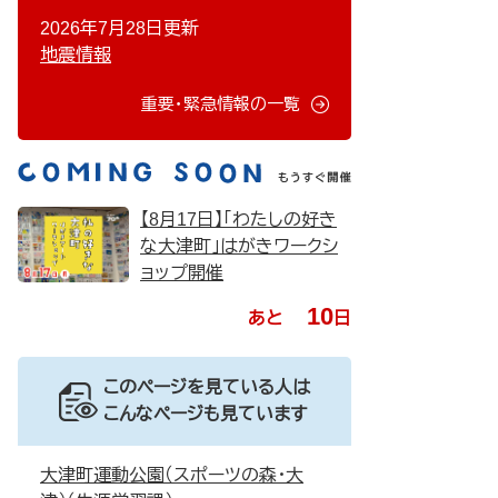
2026年7月28日更新
地震情報
重要・緊急情報の一覧
【8月17日】「わたしの好き
な大津町」はがきワークシ
ョップ開催
10
あと
日
このページを見ている人は
こんなページも見ています
大津町運動公園（スポーツの森・大