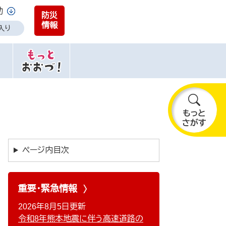
助
防災
情報
入り
も
っ
と
ページ内目次
さ
が
す
重要・緊急情報
2026年8月5日更新
令和8年熊本地震に伴う高速道路の