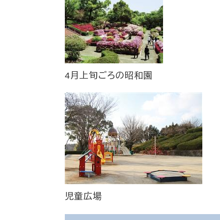
4月上旬ごろの昭和園
児童広場