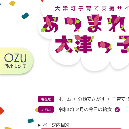
ペ
メ
ー
ニ
ジ
ュ
の
ー
先
を
頭
飛
で
ば
す。
し
て
本
文
へ
ホーム
>
分類でさがす
>
子育て・
現在地
令和8年2月の今日の給食
足あと
ページ内目次