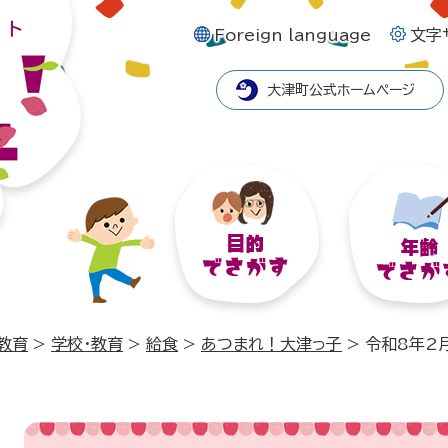
Foreign language
文字
大津町公式ホームページ
教育
>
学校・教育
>
給食
>
あつまれ！大津っ子
>
令和8年2
本