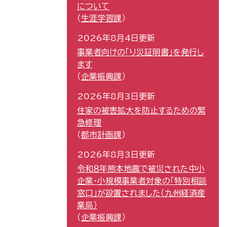
について
生涯学習課
2026年8月4日更新
事業者向けの「り災証明書」を発行し
ます
企業振興課
2026年8月3日更新
住家の被害拡大を防止するための緊
急修理
都市計画課
2026年8月3日更新
令和８年熊本地震で被災された中小
企業・小規模事業者対象の「特別相談
窓口」が設置されました（九州経済産
業局）
企業振興課