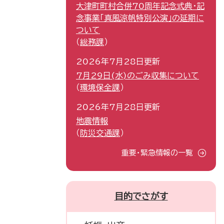
大津町町村合併70周年記念式典・記
念事業「真風涼帆特別公演」の延期に
ついて
総務課
2026年7月28日更新
7月29日(水)のごみ収集について
環境保全課
2026年7月28日更新
地震情報
防災交通課
重要・緊急情報の一覧
目的でさがす