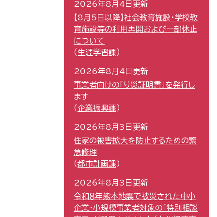
2026年8月4日更新
【8月5日以降】社会教育施設・学校教
育施設等の利用再開および一部休止
について
生涯学習課
2026年8月4日更新
事業者向けの「り災証明書」を発行し
ます
企業振興課
2026年8月3日更新
住家の被害拡大を防止するための緊
急修理
都市計画課
2026年8月3日更新
令和８年熊本地震で被災された中小
企業・小規模事業者対象の「特別相談