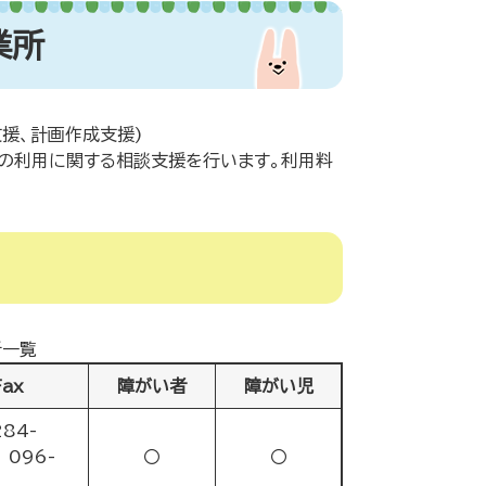
業所
援、計画作成支援)
の利用に関する相談支援を行います。利用料
所一覧
Fax
障がい者
障がい児
284-
 096-
〇
〇