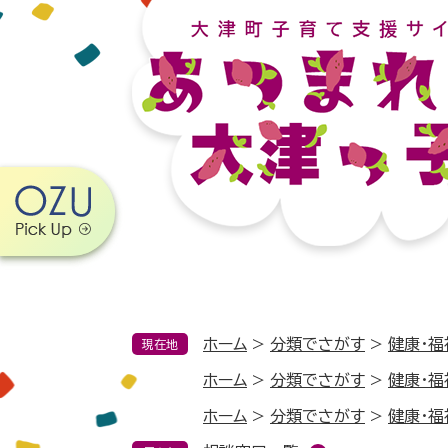
ペ
メ
ー
ニ
ジ
ュ
の
ー
先
を
頭
飛
で
ば
す。
し
て
本
文
へ
ホーム
>
分類でさがす
>
健康・福
現在地
ホーム
>
分類でさがす
>
健康・福
ホーム
>
分類でさがす
>
健康・福