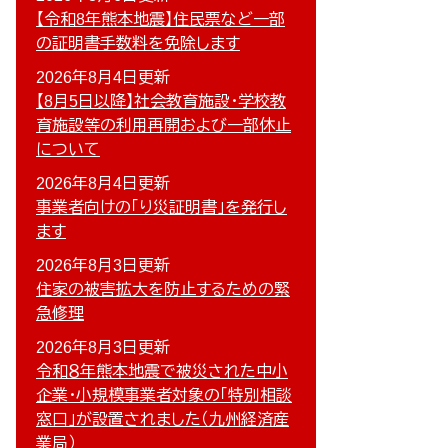
【令和8年熊本地震】住民票など一部
の証明書手数料を免除します
2026年8月4日更新
【8月5日以降】社会教育施設・学校教
育施設等の利用再開および一部休止
について
2026年8月4日更新
事業者向けの「り災証明書」を発行し
ます
2026年8月3日更新
住家の被害拡大を防止するための緊
急修理
2026年8月3日更新
令和８年熊本地震で被災された中小
企業・小規模事業者対象の「特別相談
窓口」が設置されました（九州経済産
業局）