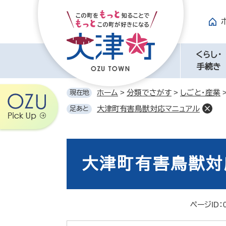
ペ
メ
ー
ニ
ジ
ュ
の
ー
先
を
くらし・
頭
飛
手続き
で
ば
す。
し
ホーム
>
分類でさがす
>
しごと・産業
現在地
て
大津町有害鳥獣対応マニュアル
足あと
本
文
へ
本
文
大津町有害鳥獣対
ページID：0