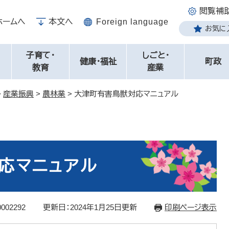
閲覧補
ホームへ
本文へ
Foreign language
お気に
子育て・
しごと・
健康・福祉
町政
教育
産業
>
産業振興
>
農林業
>
大津町有害鳥獣対応マニュアル
応マニュアル
002292
更新日：2024年1月25日更新
印刷ページ表示