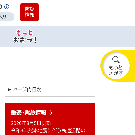
助
防災
情報
入り
も
っ
と
ページ内目次
さ
が
す
重要・緊急情報
2026年8月5日更新
令和8年熊本地震に伴う高速道路の