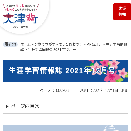
ペ
メ
防災
ー
ニ
情報
ジ
ュ
の
ー
先
を
頭
飛
で
ば
現在地
ホーム
>
分類でさがす
>
もっとおおづ！
>
PR（広報）
>
生涯学習情報
す。
し
誌
>
生涯学習情報誌 2021年12月号
て
本
本
文
文
生涯学習情報誌 2021年12月号
へ
ページID：0002065
更新日：2021年12月15日更新
ページ内目次