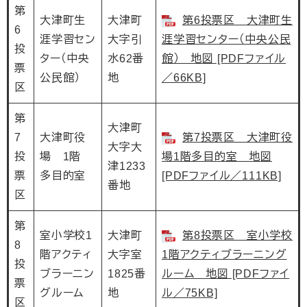
第
大津町生
大津町
第6投票区 大津町生
6
涯学習セン
大字引
涯学習センター（中央公民
投
ター（中央
水62番
館） 地図 [PDFファイル
票
公民館）
地
／66KB]
区
第
大津町
7
大津町役
第7投票区 大津町役
大字大
投
場 1階
場1階多目的室 地図
津1233
票
多目的室
[PDFファイル／111KB]
番地
区
第
室小学校1
大津町
第8投票区 室小学校
8
階アクティ
大字室
1階アクティブラーニング
投
ブラーニン
1825番
ルーム 地図 [PDFファイ
票
グルーム
地
ル／75KB]
区