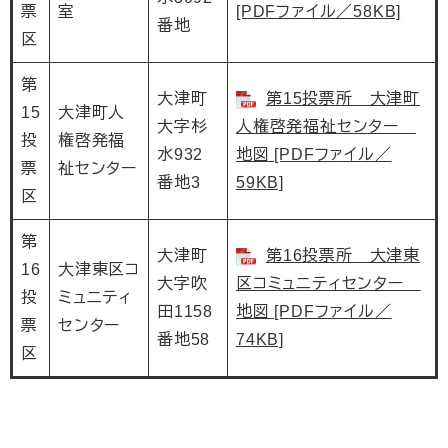
票
室
[PDFファイル／58KB]
番地
区
第
大津町
第15投票所 大津町
15
大津町人
大字杉
人権啓発福祉センター
投
権啓発福
水932
地図 [PDFファイル／
票
祉センター
番地3
59KB]
区
第
大津町
第16投票所 大津東
16
大津東区コ
大字吹
区コミュニティセンター
投
ミュニティ
田1158
地図 [PDFファイル／
票
センター
番地58
74KB]
区