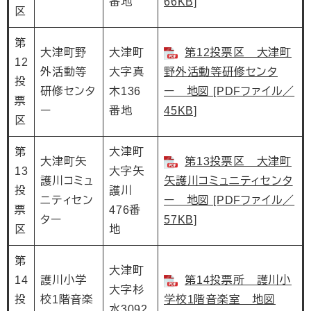
番地
66KB]
区
第
大津町野
大津町
第12投票区 大津町
12
外活動等
大字真
野外活動等研修センタ
投
研修センタ
木136
ー 地図 [PDFファイル／
票
ー
番地
45KB]
区
第
大津町
大津町矢
第13投票区 大津町
13
大字矢
護川コミュ
矢護川コミュニティセンタ
投
護川
ニティセン
ー 地図 [PDFファイル／
票
476番
ター
57KB]
区
地
第
大津町
14
護川小学
第14投票所 護川小
大字杉
投
校1階音楽
学校1階音楽室 地図
水3092