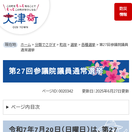
ペ
メ
防災
ー
ニ
情報
ジ
ュ
の
ー
先
を
頭
飛
で
ば
現在地
ホーム
>
分類でさがす
>
町政
>
選挙
>
各種選挙
>
第27回参議院議員
す。
し
通常選挙
て
本
本
文
文
第27回参議院議員通常選挙
へ
ページID：0020342
更新日：2025年6月27日更新
ページ内目次
令和7年7月20日（日曜日）は、第27