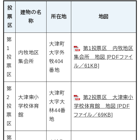
投
建物の名
票
所在地
地図
称
区
第
大津町
1
第1投票区 内牧地区
内牧地区
大字外
投
集会所 地図 [PDFファイ
集会所
牧404
票
ル／61KB]
番地
区
第
大津町
2
大津東小
第2投票区 大津東小
大字大
投
学校体育
学校体育館 地図 [PDF
林44番
票
館
ファイル／69KB]
地
区
第