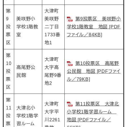
第
大津町
9
美咲野小
美咲野
第9投票区 美咲野小
投
学校1階教
二丁目
学校1階教室 地図 [PDF
票
室
1733番
ファイル／84KB]
区
地1
第
大津町
10
第10投票区 高尾野
高尾野公
大字高
投
公民館 地図 [PDFファイ
民館
尾野9番
票
ル／79KB]
地2
区
第
大津町
第11投票区 大津北
11
大津北小
大字平
小学校1階学習ルーム
投
学校1階学
川2261
地図 [PDFファイル／
票
習ルーム