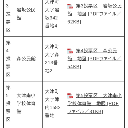
大津町
3
第3投票区 岩坂公民
岩坂公民
大字岩
投
館 地図 [PDFファイル／
館
坂342
票
62KB]
番地4
区
第
大津町
4
第4投票区 森公民
大字森
投
森公民館
館 地図 [PDFファイル／
213番
票
54KB]
地2
区
第
大津町
5
大津南小
第5投票区 大津南小
大字陣
投
学校体育
学校体育館 地図 [PDF
内1582
票
館
ファイル／81KB]
番地
区