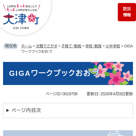
ペ
メ
防災
ー
ニ
情報
ジ
ュ
の
ー
先
を
頭
飛
で
ば
現在地
ホーム
>
分類でさがす
>
子育て・教育
>
学校・教育
>
小中学校
>
GIGA
す。
し
ワークブックおおづ
て
本
本
文
文
GIGAワークブックおおづ
へ
ページID：0019708
更新日：2026年4月9日更新
ページ内目次