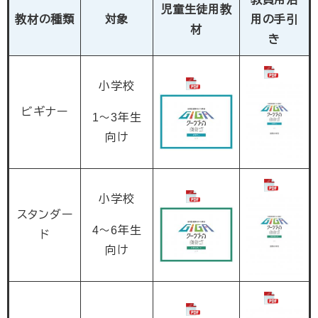
児童生徒用教
教材の種類
対象
用の手引
材
き
小学校
ビギナー
1～3年生
向け
小学校
スタンダー
4～6年生
ド
向け