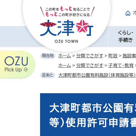
ペ
メ
ー
ニ
ジ
ュ
の
ー
先
を
くらし・
頭
飛
手続き
で
ば
す。
し
ホーム
>
分類でさがす
>
町政
>
施設
現在地
て
ホーム
>
分類でさがす
>
子育て・教育
本
大津町都市公園有料施設（体育施設等
足あと
文
へ
本
文
大津町都市公園有
等）使用許可申請