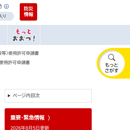
助
防災
情報
入り
設等）使用許可申請書
）使用許可申請書
も
っ
と
さ
が
ページ内目次
す
重要・緊急情報
2026年8月5日更新