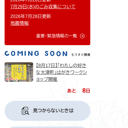
7月29日(水)のごみ収集について
2026年7月28日更新
地震情報
重要・緊急情報の一覧
【8月17日】「わたしの好き
な大津町」はがきワークシ
ョップ開催
8
あと
日
見つからないときは