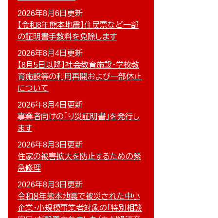
2026年8月6日更新
【令和8年熊本地震】住民票など一部
の証明書手数料を免除します
2026年8月4日更新
【8月5日以降】社会教育施設・学校教
育施設等の利用再開および一部休止
について
2026年8月4日更新
事業者向けの「り災証明書」を発行し
ます
2026年8月3日更新
住家の被害拡大を防止するための緊
急修理
2026年8月3日更新
令和８年熊本地震で被災された中小
企業・小規模事業者対象の「特別相談