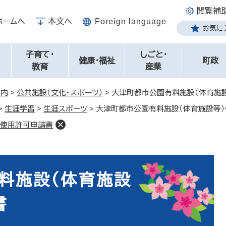
閲覧補
ホームへ
本文へ
Foreign language
お気に
子育て・
しごと・
健康・福祉
町政
教育
産業
案内
>
公共施設（文化・スポーツ）
>
大津町都市公園有料施設（体育施
>
生涯学習
>
生涯スポーツ
>
大津町都市公園有料施設（体育施設等
）使用許可申請書
料施設（体育施設
書