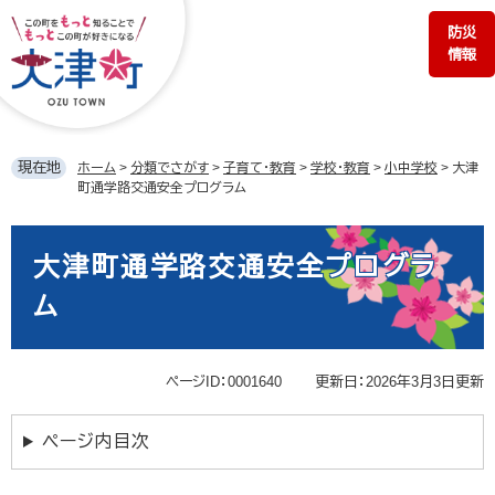
ペ
メ
防災
ー
ニ
情報
ジ
ュ
の
ー
先
を
頭
飛
で
ば
現在地
ホーム
>
分類でさがす
>
子育て・教育
>
学校・教育
>
小中学校
>
大津
す。
し
町通学路交通安全プログラム
て
本
本
文
文
大津町通学路交通安全プログラ
へ
ム
ページID：0001640
更新日：2026年3月3日更新
ページ内目次