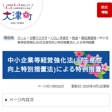
ペ
メ
防災
ー
ニ
情報
ジ
ュ
の
ー
先
を
頭
飛
で
ば
現在地
ホーム
>
分類でさがす
>
くらし・手続き
>
税金
>
固定資産税
>
中小企
す。
し
業等経営強化法(旧生産性向上特別措置法)による特例措置
て
本
本
文
文
中小企業等経営強化法(旧生産性
へ
向上特別措置法)による特例措置
ページID：0001623
更新日：2025年4月1日更新
ページ内目次