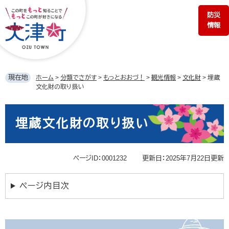
ペ
メ
防災
ー
ニ
情報
ジ
ュ
の
ー
先
を
頭
飛
で
ば
現在地
ホーム
>
分類でさがす
>
もっとおおづ！
>
観光情報
>
文化財
>
埋蔵
す。
し
文化財の取り扱い
て
本
本
文
文
埋蔵文化財の取り扱い
へ
ページID：0001232
更新日：2025年7月22日更新
ページ内目次