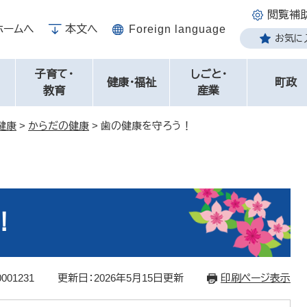
閲覧補
ホームへ
本文へ
Foreign language
お気に
子育て・
しごと・
健康・福祉
町政
教育
産業
健康
>
からだの健康
>
歯の健康を守ろう！
！
001231
更新日：2026年5月15日更新
印刷ページ表示