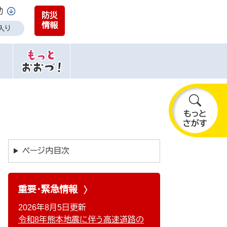
助
防災
情報
入り
も
っ
と
ページ内目次
さ
が
す
重要・緊急情報
2026年8月5日更新
令和8年熊本地震に伴う高速道路の