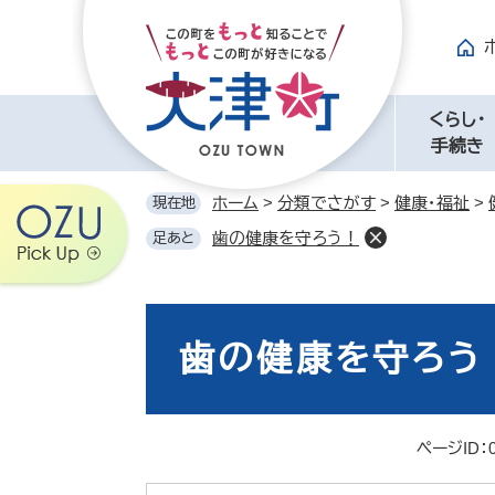
ペ
メ
ー
ニ
ジ
ュ
の
ー
先
を
くらし・
頭
飛
手続き
で
ば
す。
し
ホーム
>
分類でさがす
>
健康・福祉
>
現在地
て
歯の健康を守ろう！
足あと
本
文
へ
本
文
歯の健康を守ろう
ページID：0