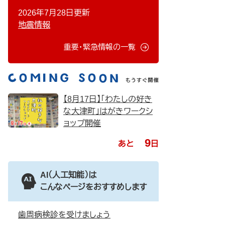
2026年7月28日更新
地震情報
重要・緊急情報の一覧
【8月17日】「わたしの好き
な大津町」はがきワークシ
ョップ開催
9
あと
日
AI（人工知能）は
こんなページをおすすめします
歯周病検診を受けましょう