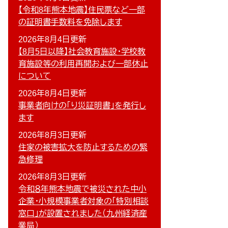
【令和8年熊本地震】住民票など一部
の証明書手数料を免除します
2026年8月4日更新
【8月5日以降】社会教育施設・学校教
育施設等の利用再開および一部休止
について
2026年8月4日更新
事業者向けの「り災証明書」を発行し
ます
2026年8月3日更新
住家の被害拡大を防止するための緊
急修理
2026年8月3日更新
令和８年熊本地震で被災された中小
企業・小規模事業者対象の「特別相談
窓口」が設置されました（九州経済産
業局）