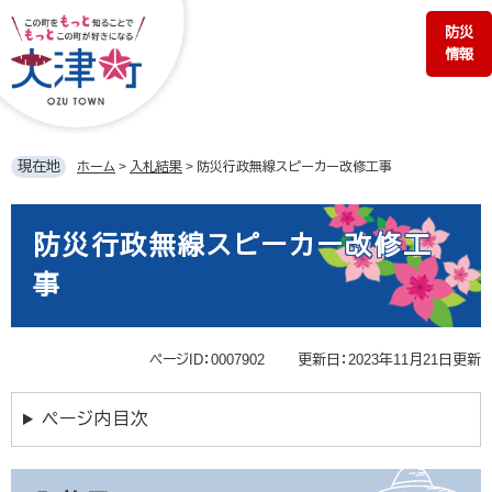
ペ
メ
防災
ー
ニ
情報
ジ
ュ
の
ー
先
を
頭
飛
で
ば
現在地
ホーム
>
入札結果
>
防災行政無線スピーカー改修工事
す。
し
て
本
本
文
防災行政無線スピーカー改修工
文
へ
事
ページID：0007902
更新日：2023年11月21日更新
ページ内目次