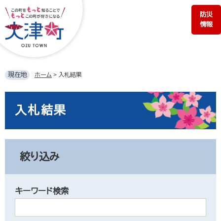
ペ
メ
防災
ー
ニ
情報
ジ
ュ
の
ー
先
を
頭
飛
で
ば
現在地
ホーム
>
入札結果
す。
し
て
本
本
文
入札結果
文
へ
絞り込み
キーワード検索