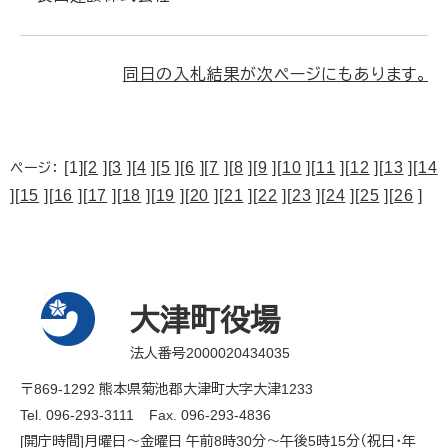
同日の入札結果が次ページにもあります。
[1][
2
][
3
][
4
][
5
][
6
][
7
][
8
][
9
][
10
][
11
][
12
][
13
][
14
ページ：
][
15
][
16
][
17
][
18
][
19
][
20
][
21
][
22
][
23
][
24
][
25
][
26
]
大津町役場
法人番号2000020434035
〒869-1292 熊本県菊池郡大津町大字大津1233
Tel. 096-293-3111
Fax. 096-293-4836
[開庁時間]月曜日～金曜日 午前8時30分～午後5時15分（祝日・年