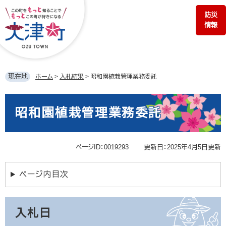
ペ
メ
防災
ー
ニ
情報
ジ
ュ
の
ー
先
を
頭
飛
で
ば
現在地
ホーム
>
入札結果
>
昭和園植栽管理業務委託
す。
し
て
本
本
文
昭和園植栽管理業務委託
文
へ
ページID：0019293
更新日：2025年4月5日更新
ページ内目次
入札日