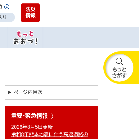
助
防災
情報
入り
も
っ
と
ページ内目次
さ
が
す
重要・緊急情報
2026年8月5日更新
令和8年熊本地震に伴う高速道路の