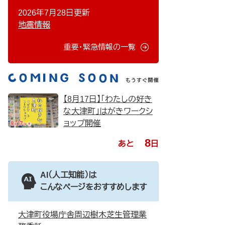
2026年7月28日更新
地震情報
重要・緊急情報の一覧
【8月17日】「わたしの好き
な大津町」はがきワークシ
ョップ開催
8
あと
日
AI（人工知能）は
こんなページをおすすめします
大津町役場庁舎周辺樹木芝生管理業