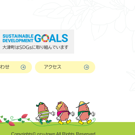
わせ
アクセス
Copyrights© ozu-town All Rights Reserved