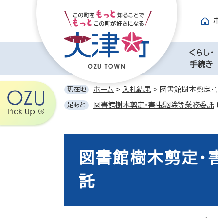
ペ
メ
ー
ニ
ジ
ュ
の
ー
先
を
くらし・
頭
飛
手続き
で
ば
す。
し
ホーム
>
入札結果
>
図書館樹木剪定・
現在地
て
図書館樹木剪定・害虫駆除等業務委託
足あと
本
文
へ
本
文
図書館樹木剪定・
託