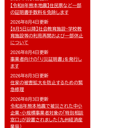
【令和8年熊本地震】住民票など一部
の証明書手数料を免除します
2026年8月4日更新
【8月5日以降】社会教育施設・学校教
育施設等の利用再開および一部休止
について
2026年8月4日更新
事業者向けの「り災証明書」を発行し
ます
2026年8月3日更新
住家の被害拡大を防止するための緊
急修理
2026年8月3日更新
令和８年熊本地震で被災された中小
企業・小規模事業者対象の「特別相談
窓口」が設置されました（九州経済産
業局）