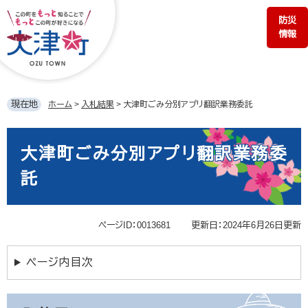
ペ
メ
防災
ー
ニ
情報
ジ
ュ
の
ー
先
を
頭
飛
で
ば
現在地
ホーム
>
入札結果
>
大津町ごみ分別アプリ翻訳業務委託
す。
し
て
本
本
文
大津町ごみ分別アプリ翻訳業務委
文
へ
託
ページID：0013681
更新日：2024年6月26日更新
ページ内目次