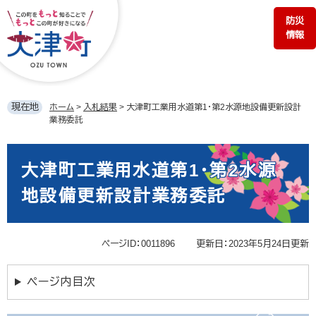
ペ
メ
防災
ー
ニ
情報
ジ
ュ
の
ー
先
を
頭
飛
で
ば
現在地
ホーム
>
入札結果
>
大津町工業用水道第1・第2水源地設備更新設計
す。
し
業務委託
て
本
本
文
文
大津町工業用水道第1・第2水源
へ
地設備更新設計業務委託
ページID：0011896
更新日：2023年5月24日更新
ページ内目次