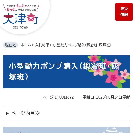
ペ
メ
防災
ー
ニ
情報
ジ
ュ
の
ー
先
を
頭
飛
で
ば
現在地
ホーム
>
入札結果
>
小型動力ポンプ購入（鍛冶班・灰塚班）
す。
し
て
本
本
文
小型動力ポンプ購入（鍛冶班・灰
文
へ
塚班）
ページID：0011872
更新日：2023年6月24日更新
ページ内目次