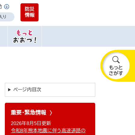
助
防災
情報
入り
も
っ
と
ページ内目次
さ
が
す
重要・緊急情報
2026年8月5日更新
令和8年熊本地震に伴う高速道路の