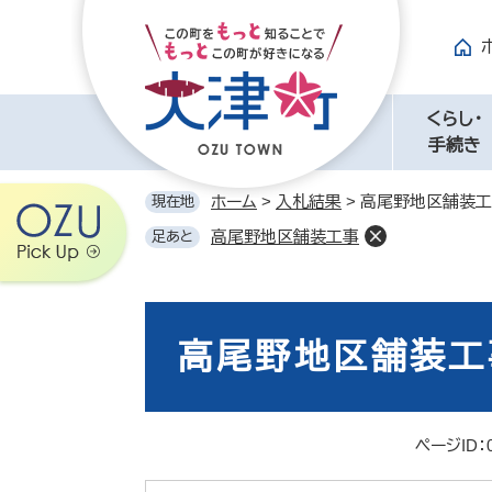
ペ
メ
ー
ニ
ジ
ュ
の
ー
先
を
くらし・
頭
飛
手続き
で
ば
す。
し
ホーム
>
入札結果
>
高尾野地区舗装工
現在地
て
高尾野地区舗装工事
足あと
本
文
へ
本
文
高尾野地区舗装工
ページID：0