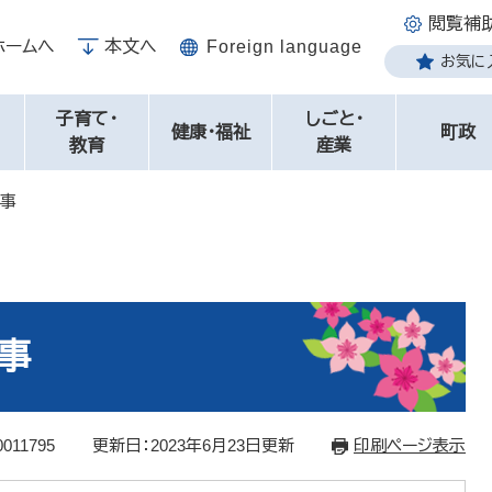
閲覧補
ホームへ
本文へ
Foreign language
お気に
子育て・
しごと・
健康・福祉
町政
教育
産業
事
事
011795
更新日：2023年6月23日更新
印刷ページ表示