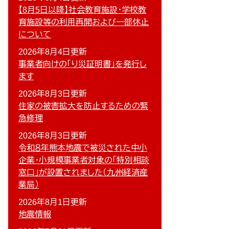
【8月5日以降】社会教育施設・学校教
育施設等の利用再開および一部休止
について
2026年8月4日更新
事業者向けの「り災証明書」を発行し
ます
2026年8月3日更新
住家の被害拡大を防止するための緊
急修理
2026年8月3日更新
令和８年熊本地震で被災された中小
企業・小規模事業者対象の「特別相談
窓口」が設置されました（九州経済産
業局）
2026年8月1日更新
地震情報