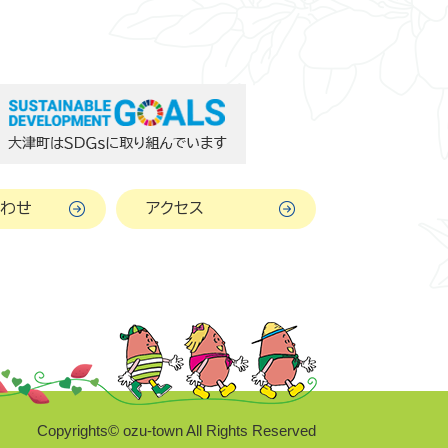
わせ
アクセス
Copyrights© ozu-town All Rights Reserved