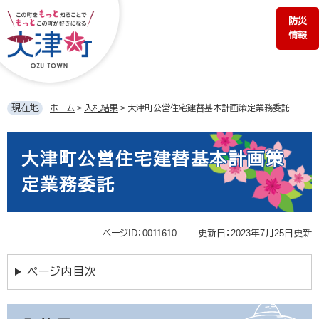
ペ
メ
防災
ー
ニ
情報
ジ
ュ
の
ー
先
を
頭
飛
で
ば
現在地
ホーム
>
入札結果
>
大津町公営住宅建替基本計画策定業務委託
す。
し
て
本
本
文
大津町公営住宅建替基本計画策
文
へ
定業務委託
ページID：0011610
更新日：2023年7月25日更新
ページ内目次