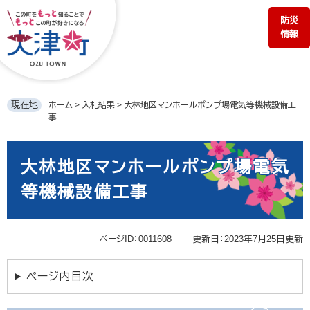
ペ
メ
防災
ー
ニ
情報
ジ
ュ
の
ー
先
を
頭
飛
で
ば
現在地
ホーム
>
入札結果
>
大林地区マンホールポンプ場電気等機械設備工
す。
し
事
て
本
本
文
文
大林地区マンホールポンプ場電気
へ
等機械設備工事
ページID：0011608
更新日：2023年7月25日更新
ページ内目次