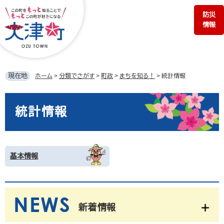
ペ
メ
防災
ー
ニ
情報
ジ
ュ
の
ー
先
を
頭
飛
で
ば
現在地
ホーム
>
分類でさがす
>
町政
>
まちを知る！
>
統計情報
す。
し
て
本
本
文
統計情報
文
へ
基本情報
新着情報