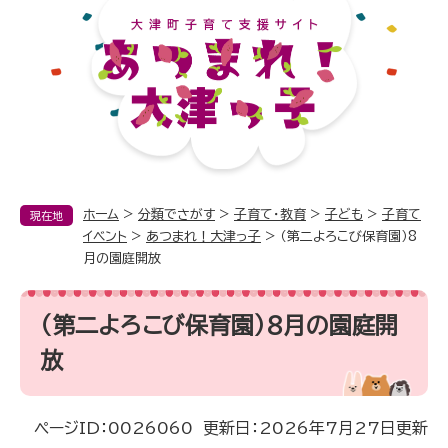
ペ
メ
ー
ニ
ジ
ュ
の
ー
先
を
頭
飛
で
ば
す。
し
て
本
ホーム
>
分類でさがす
>
子育て・教育
>
子ども
>
子育て
現在地
文
イベント
>
あつまれ！大津っ子
>
（第二よろこび保育園）8
へ
月の園庭開放
本
文
（第二よろこび保育園）8月の園庭開
放
ページID：0026060
更新日：2026年7月27日更新