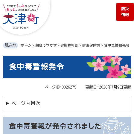
ペ
メ
防災
ー
ニ
情報
ジ
ュ
の
ー
先
を
頭
飛
で
ば
現在地
ホーム
>
組織でさがす
>
健康福祉部
>
健康保険課
>
食中毒警報発令
す。
し
て
本
本
文
食中毒警報発令
文
へ
ページID：0026275
更新日：2026年7月9日更新
ページ内目次
食中毒警報が発令されました