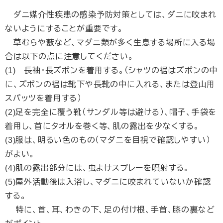
ダニ媒介性疾患の感染予防対策としては、ダニに咬まれ
ないようにすることが重要です。
草むらや藪など、マダニ類が多く生息する場所に入る場
合は以下の点に注意してください。
(1) 長袖・長ズボンを着用する。（シャツの裾はズボンの中
に、ズボンの裾は靴下や長靴の中に入れる、または登山用
スパッツを着用する）
(2)足を完全に覆う靴（サンダル等は避ける）、帽子、手袋を
着用し、首にタオルを巻く等、肌の露出を少なくする。
(3)服は、明るい色のもの（マダニを目視で確認しやすい）
がよい。
(4)肌の露出部分には、虫よけスプレーを噴射する。
(5)屋外活動後は入浴し、マダニに咬まれていないか確認
する。
特に、首、耳、わきの下、足の付け根、手首、膝の裏など