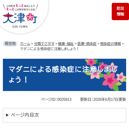
ペ
メ
防災
ー
ニ
情報
ジ
ュ
の
ー
先
を
頭
飛
で
ば
現在地
ホーム
>
分類でさがす
>
健康・福祉
>
医療・感染症
>
感染症の情報
>
す。
し
マダニによる感染症に注意しましょう！
て
本
本
文
文
マダニによる感染症に注意しまし
へ
ょう！
ページID：0025913
更新日：2026年6月17日更新
ページ内目次