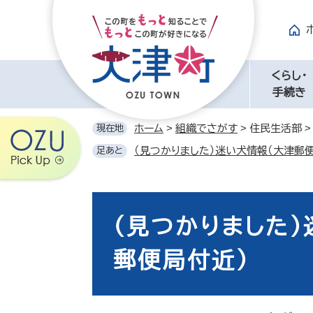
ペ
メ
ー
ニ
ジ
ュ
の
ー
先
を
くらし・
頭
飛
手続き
で
ば
す。
し
ホーム
>
組織でさがす
>
住民生活部
現在地
て
（見つかりました）迷い犬情報（大津郵
足あと
本
文
へ
本
文
（見つかりました）
郵便局付近）