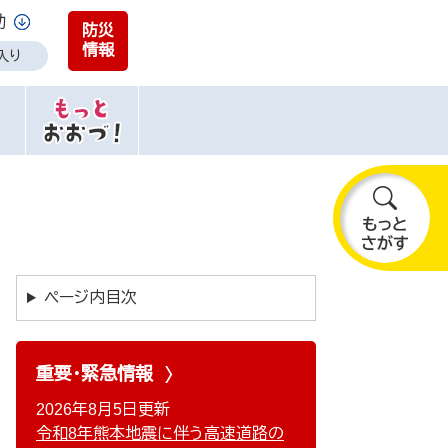
助
防災
情報
入り
も
っ
と
ページ内目次
さ
が
す
重要・緊急情報
2026年8月5日更新
令和8年熊本地震に伴う高速道路の