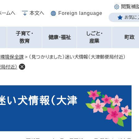
閲覧補
ホームへ
本文へ
Foreign language
お気に
子育て・
しごと・
健康・福祉
町政
教育
産業
>
環境保全課
>
（見つかりました）迷い犬情報（大津郵便局付近）
便局付近）
迷い犬情報（大津