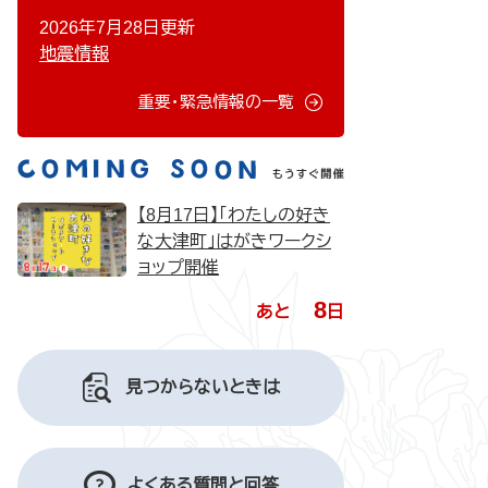
2026年7月28日更新
地震情報
重要・緊急情報の一覧
【8月17日】「わたしの好き
な大津町」はがきワークシ
ョップ開催
8
あと
日
見つからないときは
よくある質問と回答