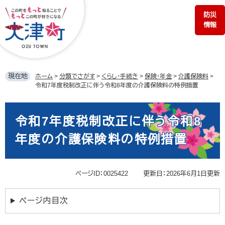
ペ
メ
防災
ー
ニ
情報
ジ
ュ
の
ー
先
を
頭
飛
で
ば
現在地
ホーム
>
分類でさがす
>
くらし・手続き
>
保険・年金
>
介護保険料
>
す。
し
令和7年度税制改正に伴う令和8年度の介護保険料の特例措置
て
本
本
文
文
令和7年度税制改正に伴う令和8
へ
年度の介護保険料の特例措置
ページID：0025422
更新日：2026年6月1日更新
ページ内目次